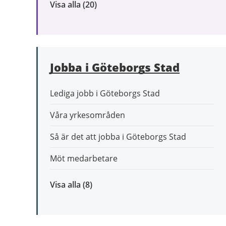
Visa alla
inom
(20)
Omsorg
och
stöd
Jobba i Göteborgs Stad
Lediga jobb i Göteborgs Stad
Våra yrkesområden
Så är det att jobba i Göteborgs Stad
Möt medarbetare
Visa alla
inom
(8)
Jobba
i
Göteborgs