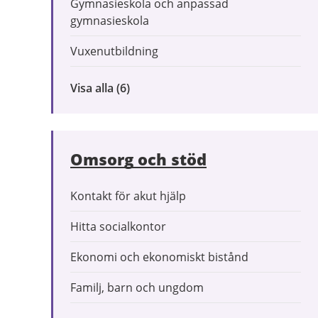
Gymnasieskola och anpassad
gymnasieskola
Vuxenutbildning
Visa alla
inom
(6)
Förskola
och
utbildning
Omsorg och stöd
Kontakt för akut hjälp
Hitta socialkontor
Ekonomi och ekonomiskt bistånd
Familj, barn och ungdom