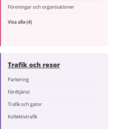
Föreningar och organisationer
Visa alla
inom
(4)
Företag
och
organisationer
Trafik och resor
Parkering
Färdtjänst
Trafik och gator
Kollektivtrafik