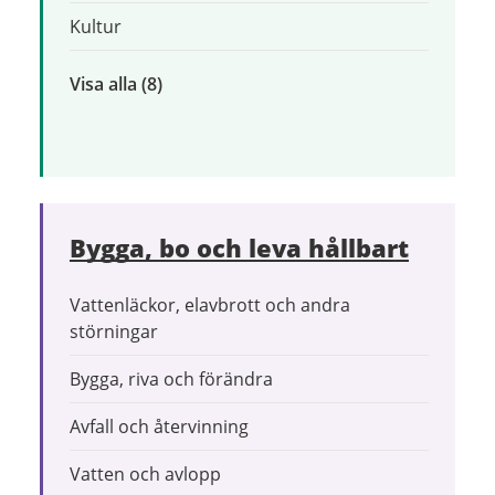
Kultur
Visa alla
inom
(8)
Uppleva
och
göra
Bygga, bo och leva hållbart
Vattenläckor, elavbrott och andra
störningar
Bygga, riva och förändra
Avfall och återvinning
Vatten och avlopp