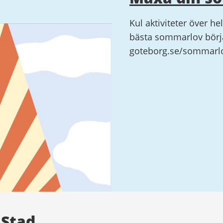
Kul aktiviteter över he
bästa sommarlov börja
goteborg.se/sommarl
 Stad