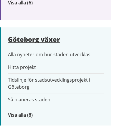
Visa alla
inom
(6)
Trafik
och
resor
Göteborg växer
Alla nyheter om hur staden utvecklas
Hitta projekt
Tidslinje för stadsutvecklingsprojekt i
Göteborg
Så planeras staden
Visa alla
inom
(8)
Göteborg
växer