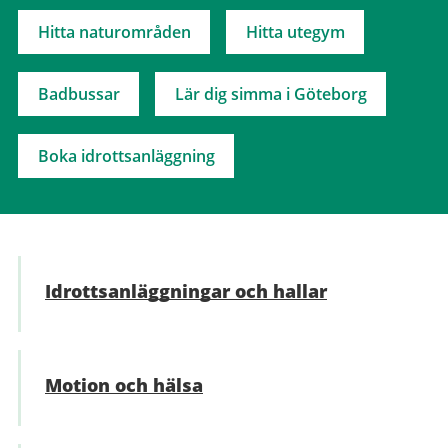
Hitta naturområden
Hitta utegym
Badbussar
Lär dig simma i Göteborg
Boka idrottsanläggning
Idrotts­anläggningar och hallar
Motion och hälsa