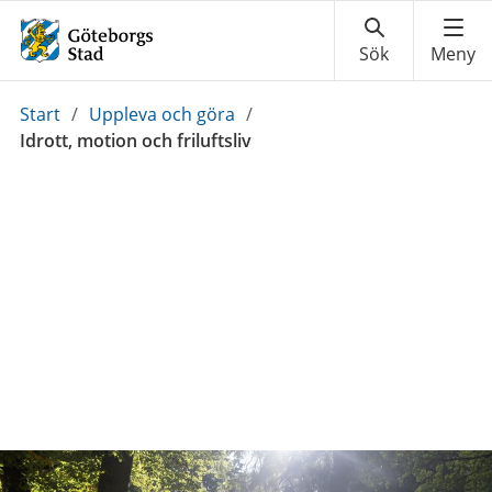
Du
Start
/
Uppleva och göra
/
är
Idrott, motion och friluftsliv
här: