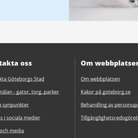
takta oss
Om webbplatse
kta Göteborgs Stad
Om webbplatsen
älan - gator, torg, parker
Kakor på goteborg.se
 synpunkter
Behandling av personupp
ss i sociala medier
Tillgänglighetsredogörel
 och media