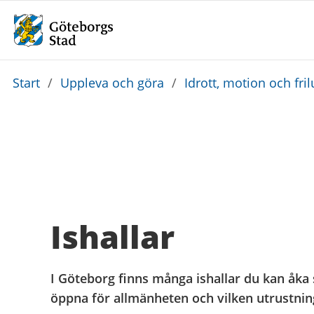
Du
Start
/
Uppleva och göra
/
Idrott, motion och frilu
är
här:
Ishallar
I Göteborg finns många ishallar du kan åka s
öppna för allmänheten och vilken utrustnin