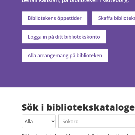
behåll känslan, på biblioteken i Göteborg.
Bibliotekens öppettider
Skaffa bibliotek
Logga in på ditt bibliotekskonto
Alla arrangemang på biblioteken
Sök i bibliotekskatalog
Sökord
Söktyp