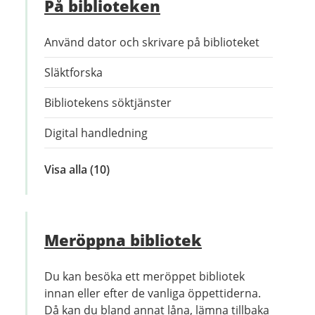
På biblioteken
Använd dator och skrivare på biblioteket
Släktforska
Bibliotekens söktjänster
Digital handledning
Visa alla
inom
(10)
På
biblioteken
Meröppna bibliotek
Du kan besöka ett meröppet bibliotek
innan eller efter de vanliga öppettiderna.
Då kan du bland annat låna, lämna tillbaka