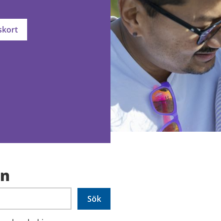
skort
en