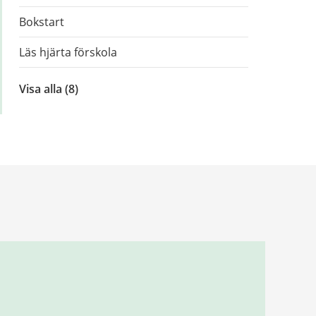
Bokstart
Läs hjärta förskola
Visa alla
inom
(8)
Läsfrämjande
satsningar