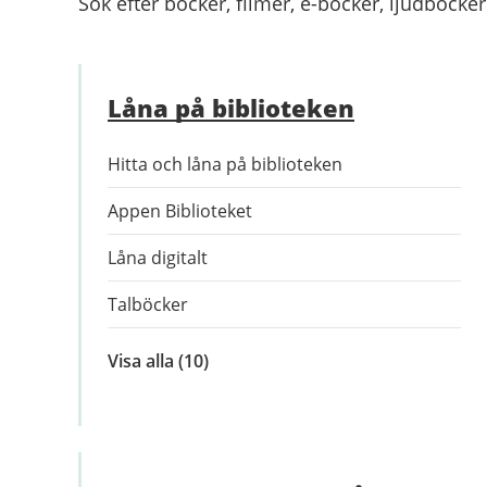
Sök efter böcker, filmer, e-böcker, ljudböcker
Låna på biblioteken
Hitta och låna på biblioteken
Appen Biblioteket
Låna digitalt
Talböcker
Visa alla
inom
(10)
Låna
på
biblioteken