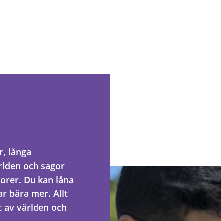
r, långa
ärlden och sagor
orer. Du kan låna
kar bära mer. Allt
t av världen och