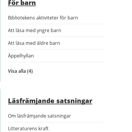
För barn
Bibliotekens aktiviteter för barn
Att läsa med yngre barn
Att läsa med äldre barn
Äppelhyllan
Visa alla
inom
(4)
För
barn
Läsfrämjande satsningar
Om läsfrämjande satsningar
Litteraturens kraft