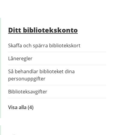
Ditt bibliotekskonto
Skaffa och spärra bibliotekskort
Låneregler
Så behandlar biblioteket dina
personuppgifter
Biblioteksavgifter
Visa alla
inom
(4)
Ditt
bibliotekskonto