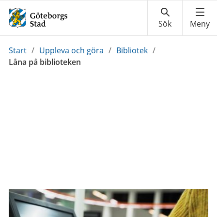
Du
Start
/
Uppleva och göra
/
Bibliotek
/
är
Låna på biblioteken
här: