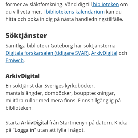
former av släktforskning. Vänd dig till
biblioteken
om
du vill veta mer. I
bibliotekens kalendarium
kan du
hitta och boka in dig på nästa handledningstillfälle.
Söktjänster
Samtliga bibliotek i Göteborg har söktjänsterna
Digitala forskarsalen (tidigare SVAR)
,
ArkivDigital
och
Emiweb
.
ArkivDigital
En söktjänst där Sveriges kyrkoböcker,
mantalslängder, domböcker, bouppteckningar,
militära rullor med mera finns. Finns tillgänglig på
biblioteken.
Starta
ArkivDigital
från Startmenyn på datorn. Klicka
på "
Logga in
" utan att fylla i något.