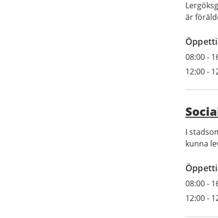
Lergöksg
är föräl
Öppetti
08:00
-
1
12:00
-
1
Soci
I stadso
kunna lev
Öppetti
08:00
-
1
12:00
-
1