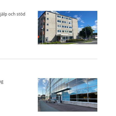
jälp och stöd
ng