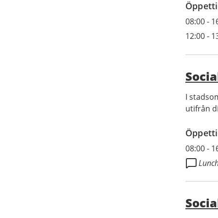
Öppetti
08:00
-
1
12:00
-
1
Socia
I stadso
utifrån d
Öppetti
08:00
-
1
Lunch
Socia