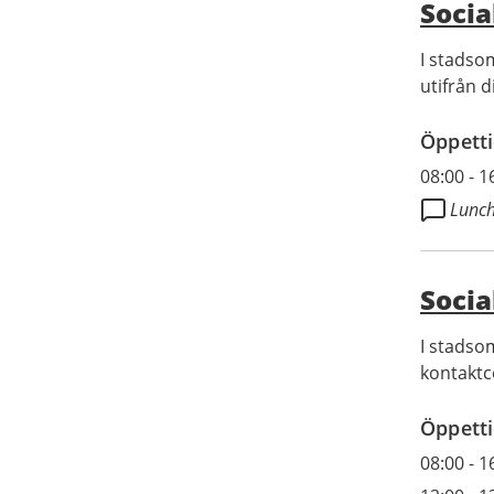
Socia
I stadso
utifrån d
Öppetti
08:00
-
1
Lunch
Socia
I stadsom
kontaktc
Öppetti
08:00
-
1