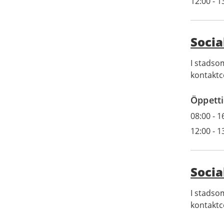
12:00
-
1
Socia
I stadsom
kontaktc
Öppetti
08:00
-
1
12:00
-
1
Soci
I stadsom
kontaktc