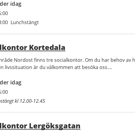
der idag
6:00
3:00
Lunchstängt
lkontor Kortedala
mråde Nordost finns tre socialkontor. Om du har behov av h
in livssituation är du välkommen att besöka oss....
der idag
6:00
stängt kl 12.00-12.45
lkontor Lergöksgatan