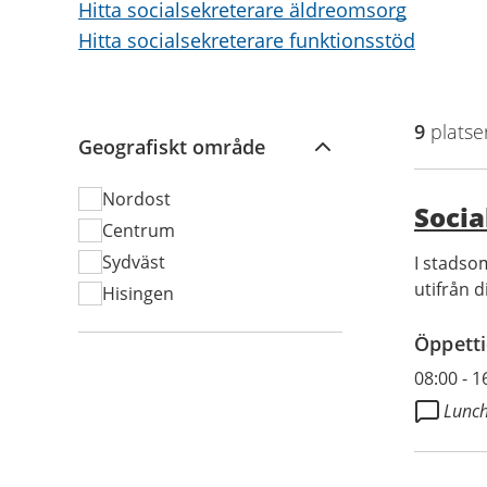
Hitta socialsekreterare äldreomsorg
Hitta socialsekreterare funktionsstöd
Filtrering
9
platse
Geografiskt område
Nordost
Socia
Centrum
Sydväst
I stadso
utifrån d
Hisingen
Öppetti
08:00
-
1
Lunch