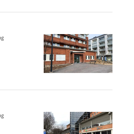
ng
ng