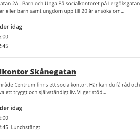
atan 2A - Barn och Unga.På socialkontoret på Lergöksgata
der eller barn samt ungdom upp till 20 år ansöka om...
der idag
6:00
2:45
alkontor Skånegatan
mråde Centrum finns ett socialkontor. Här kan du få råd och 
a ett tryggt och självständigt liv. Vi ger stöd...
der idag
6:00
2:45
Lunchstängt