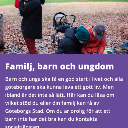
Familj, barn och ungdom
Barn och unga ska få en god start i livet och alla
göteborgare ska kunna leva ett gott liv. Men
ibland är det inte så lätt. Här kan du läsa om
vilket stöd du eller din familj kan få av
Göteborgs Stad. Om du är orolig för att ett
barn inte har det bra kan du kontakta
socialtjänsten.