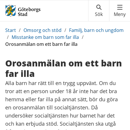
Du
Start
/
Omsorg och stöd
/
Familj, barn och ungdom
är
/
Misstanke om barn som far illa
/
här:
Orosanmälan om ett barn far illa
Orosanmälan om ett barn
far illa
Alla barn har rätt till en trygg uppväxt. Om du
tror att en person under 18 år inte har det bra
hemma eller far illa på annat sätt, bör du göra
en orosanmälan till socialtjänsten. Då
undersöker socialtjänsten hur barnet har det
och kan erbjuda stöd. Socialtjänsten ska utgå