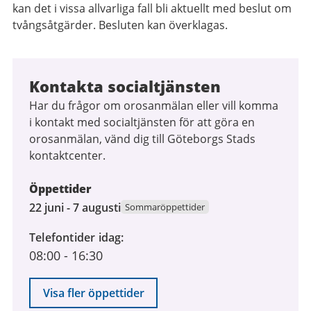
kan det i vissa allvarliga fall bli aktuellt med beslut om
tvångsåtgärder. Besluten kan överklagas.
Kontakta socialtjänsten
Har du frågor om orosanmälan eller vill komma
i kontakt med socialtjänsten för att göra en
orosanmälan, vänd dig till Göteborgs Stads
kontaktcenter.
Öppettider
22
22 juni - 7 augusti
Sommaröppettider
juni
Telefontider idag
2026
08:00
-
16:30
till
7
augusti
Visa fler öppettider
2026