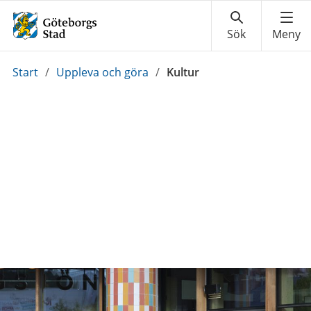
Du
Start
/
Uppleva och göra
/
Kultur
är
här: