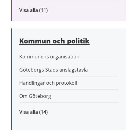
Visa alla
inom
(11)
Bygga,
bo
och
Kommun och politik
leva
hållbart
Kommunens organisation
Göteborgs Stads anslagstavla
Handlingar och protokoll
Om Göteborg
Visa alla
inom
(14)
Kommun
och
politik