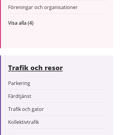
Föreningar och organisationer
Visa alla
inom
(4)
Företag
och
organisationer
Trafik och resor
Parkering
Färdtjänst
Trafik och gator
Kollektivtrafik