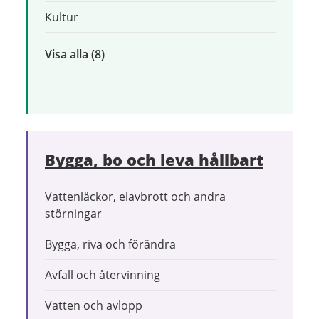
Kultur
Visa alla
inom
(8)
Uppleva
och
göra
Bygga, bo och leva hållbart
Vattenläckor, elavbrott och andra
störningar
Bygga, riva och förändra
Avfall och återvinning
Vatten och avlopp