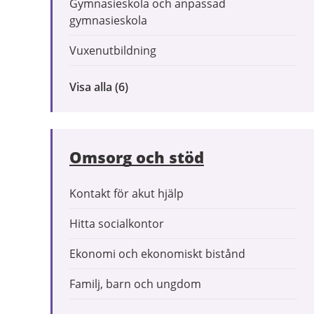
Gymnasieskola och anpassad
gymnasieskola
Vuxenutbildning
Visa alla
inom
(6)
Förskola
och
utbildning
Omsorg och stöd
Kontakt för akut hjälp
Hitta socialkontor
Ekonomi och ekonomiskt bistånd
Familj, barn och ungdom