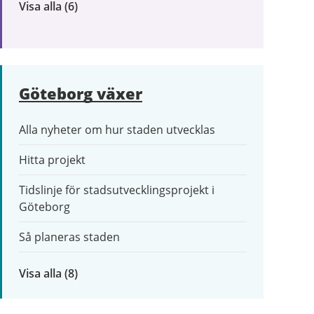
Visa alla
inom
(6)
Trafik
och
resor
Göteborg växer
Alla nyheter om hur staden utvecklas
Hitta projekt
Tidslinje för stadsutvecklingsprojekt i
Göteborg
Så planeras staden
Visa alla
inom
(8)
Göteborg
växer