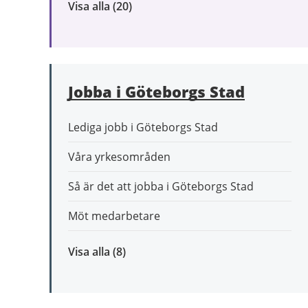
Visa alla
inom
(20)
Omsorg
och
stöd
Jobba i Göteborgs Stad
Lediga jobb i Göteborgs Stad
Våra yrkesområden
Så är det att jobba i Göteborgs Stad
Möt medarbetare
Visa alla
inom
(8)
Jobba
i
Göteborgs