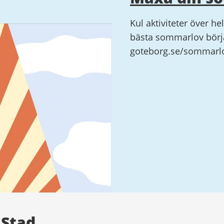
Kul aktiviteter över he
bästa sommarlov börja
goteborg.se/sommarl
 Stad