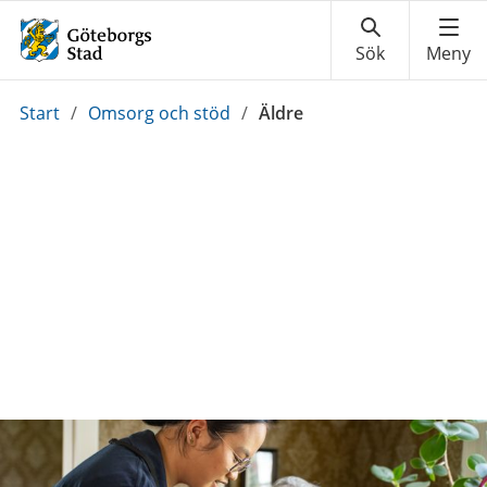
Du
Start
/
Omsorg och stöd
/
Äldre
är
här: