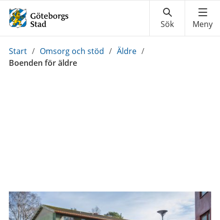
Du
Start
/
Omsorg och stöd
/
Äldre
/
är
Boenden för äldre
här: