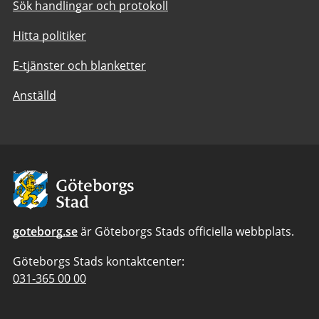
Sök handlingar och protokoll
Hitta politiker
E-tjänster och blanketter
Anställd
Avsändare:
Göteborgs
Stad
goteborg.se
är Göteborgs Stads officiella webbplats.
Göteborgs Stads kontaktcenter:
Telefonnummer
031-365 00 00
till
Göteborgs