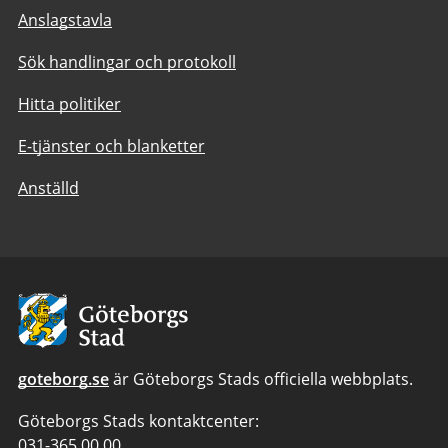
Anslagstavla
Sök handlingar och protokoll
Hitta politiker
E-tjänster och blanketter
Anställd
Avsändare:
Göteborgs
Stad
goteborg.se
är Göteborgs Stads officiella webbplats.
Göteborgs Stads kontaktcenter:
Telefonnummer
031-365 00 00