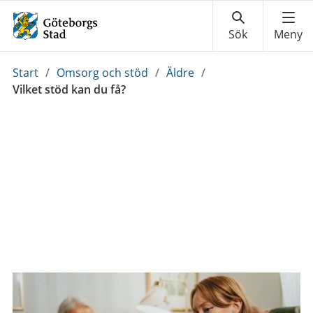
Du
Start
/
Omsorg och stöd
/
Äldre
/
är
Vilket stöd kan du få?
här: