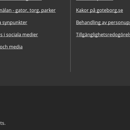
älan - gator, torg, parker
Kakor på goteborg.se
 synpunkter
Behandling av personupp
ss i sociala medier
Tillgänglighetsredogörel
 och media
ts.