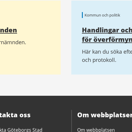
Kommun och politik
mnden
Handlingar och
för överförm
darnämnden.
Här kan du söka ef
och protokoll.
takta oss
Om webbplatse
kta Göteborgs Stad
Om webbplatsen