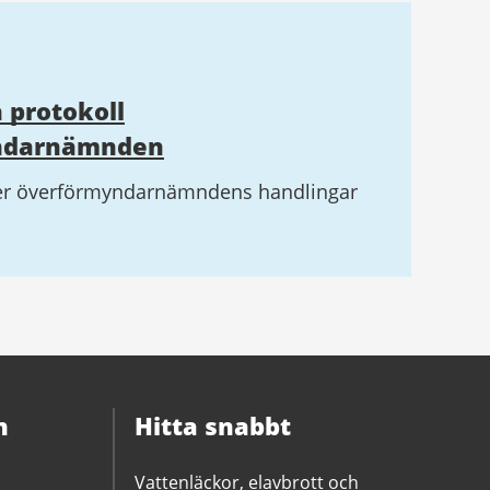
 protokoll
yndarnämnden
ter överförmyndarnämndens handlingar
n
Hitta snabbt
Vattenläckor, elavbrott och