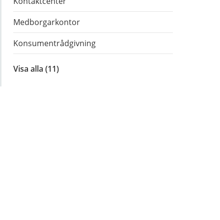
Kontaktcenter
Medborgarkontor
Konsumentrådgivning
Visa alla
inom
(11)
Våra
verksamheter