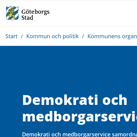
Du
Start
/
Kommun och politik
/
Kommunens organi
är
här:
Demokrati och
medborgarservi
Demokrati och medborgarservice samordna