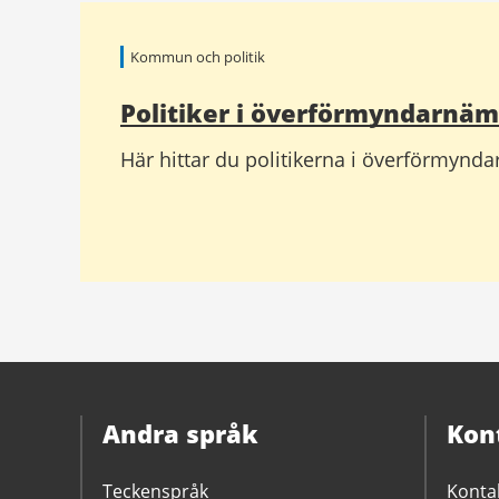
Relaterad
information
Kommun och politik
Politiker i överförmyndarnä
Här hittar du politikerna i överförmyn
Andra språk
Kon
Teckenspråk
Konta