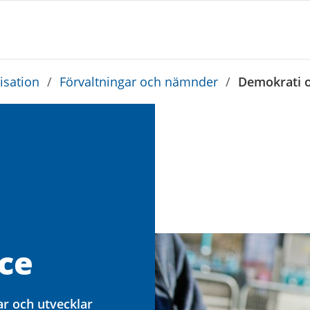
sation
/
Förvaltningar och nämnder
/
Demokrati 
ce
r och utvecklar