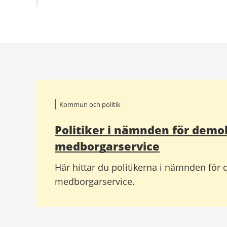
Relaterad
information
Kommun och politik
Politiker i nämnden för demo
medborgarservice
Här hittar du politikerna i nämnden för
medborgarservice.