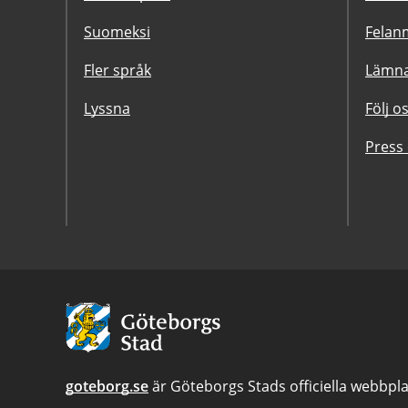
Suomeksi
Felanm
Fler språk
Lämna
Lyssna
Följ o
Press
Avsändare:
Göteborgs
Stad
goteborg.se
är Göteborgs Stads officiella webbpla