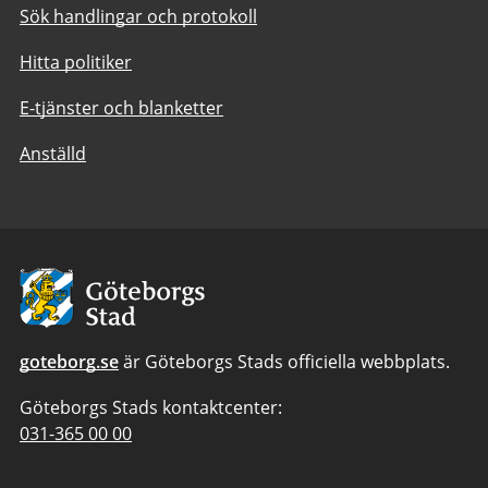
Sök handlingar och protokoll
Hitta politiker
E-tjänster och blanketter
Anställd
Avsändare:
Göteborgs
Stad
goteborg.se
är Göteborgs Stads officiella webbplats.
Göteborgs Stads kontaktcenter:
Telefonnummer
031-365 00 00
till
Göteborgs