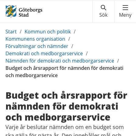
Du
Start
/
Kommun och politik
/
är
Kommunens organisation
/
här:
Förvaltningar och nämnder
/
Demokrati och medborgarservice
/
Nämnden för demokrati och medborgarservice
/
Budget och årsrapport för nämnden för demokrati
och medborgarservice
Budget och årsrapport för
nämnden för demokrati
och medborgarservice
Varje år beslutar nämnden om en budget som
ska gälla för nästa år. Den innehåller mål och