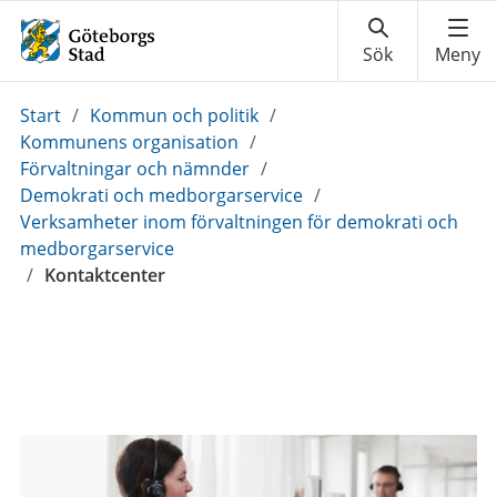
Du
Start
/
Kommun och politik
/
är
Kommunens organisation
/
här:
Förvaltningar och nämnder
/
Demokrati och medborgarservice
/
Verksamheter inom förvaltningen för demokrati och
medborgarservice
/
Kontaktcenter