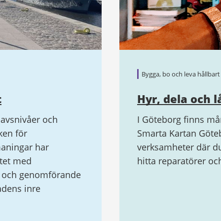
Bygga, bo och leva hållbart
t
Hyr, dela och 
havsnivåer och
I Göteborg finns mån
ken för
Smarta Kartan Göteb
maningar har
verksamheter där du 
etet med
hitta reparatörer o
g och genomförande
adens inre