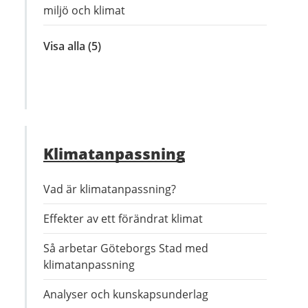
miljö och klimat
Visa alla
inom
(5)
Tillsammans
för
miljön
Klimatanpassning
Vad är klimatanpassning?
Effekter av ett förändrat klimat
Så arbetar Göteborgs Stad med
klimatanpassning
Analyser och kunskapsunderlag