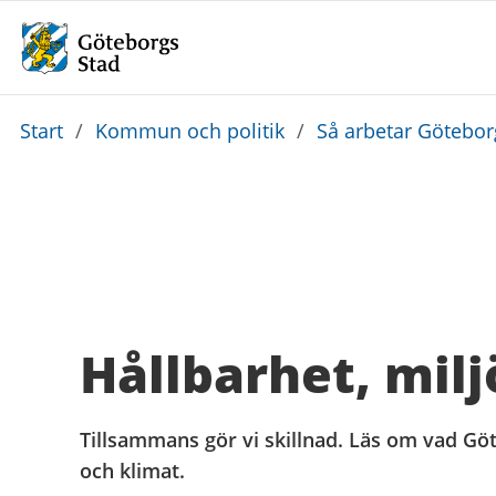
Du
Start
/
Kommun och politik
/
Så arbetar Götebo
är
här:
Hållbarhet, milj
Tillsammans gör vi skillnad. Läs om vad Gö
och klimat.