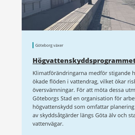
Göteborg växer
Högvattenskyddsprogramme
Klimatförändringarna medför stigande 
ökade flöden i vattendrag, vilket ökar ris
översvämningar. För att möta dessa ut
Göteborgs Stad en organisation för arb
högvattenskydd som omfattar planerin
av skyddsåtgärder längs Göta älv och st
vattenvägar.