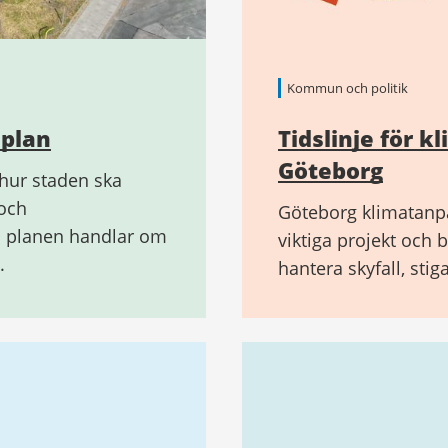
Kommun och politik
splan
Tidslinje för 
Göteborg
hur staden ska
och
Göteborg klimatanpas
ad planen handlar om
viktiga projekt och 
.
hantera skyfall, sti