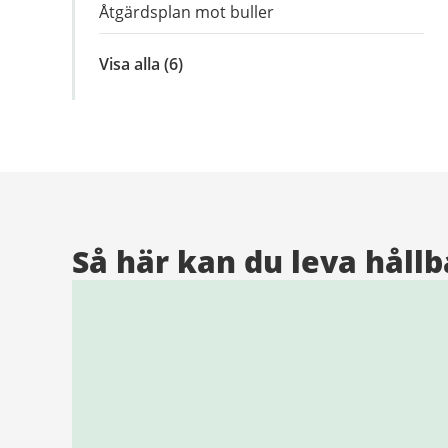
Åtgärdsplan mot buller
Visa alla
inom
(6)
Program
och
planer
för
miljö
och
klimat
Så här kan du leva hållb