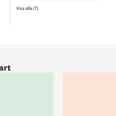
Visa alla
inom
(7)
Klimatanpassning
art