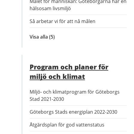
Målet för människan: Göteborgarna har en
hälsosam livsmiljö
Så arbetar vi för att nå målen
Visa alla
inom
(5)
Mål
för
naturen,
Program och planer för
klimatet
och
miljö och klimat
människan
Miljö- och klimatprogram för Göteborgs
Stad 2021-2030
Göteborgs Stads energiplan 2022-2030
Åtgärdsplan för god vattenstatus