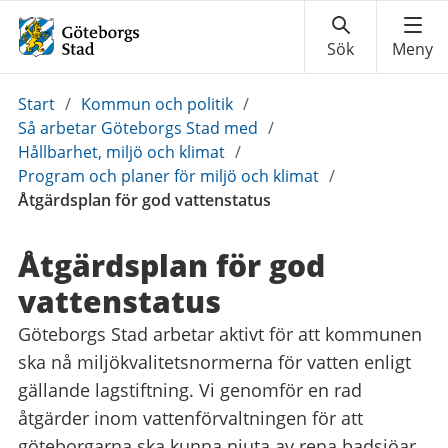
Du
Start
/
Kommun och politik
/
är
Så arbetar Göteborgs Stad med
/
här:
Hållbarhet, miljö och klimat
/
Program och planer för miljö och klimat
/
Åtgärdsplan för god vattenstatus
Åtgärdsplan för god
vattenstatus
Göteborgs Stad arbetar aktivt för att kommunen
ska nå miljökvalitetsnormerna för vatten enligt
gällande lagstiftning. Vi genomför en rad
åtgärder inom vattenförvaltningen för att
göteborgarna ska kunna njuta av rena badsjöar,