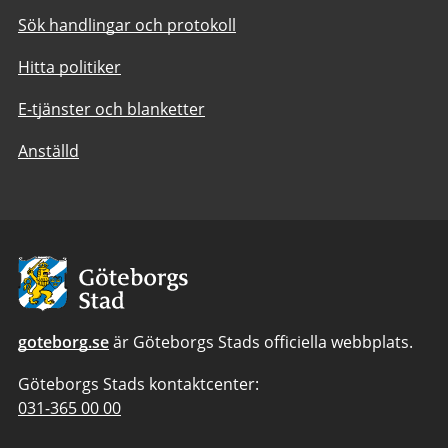
Sök handlingar och protokoll
Hitta politiker
E-tjänster och blanketter
Anställd
Avsändare:
Göteborgs
Stad
goteborg.se
är Göteborgs Stads officiella webbplats.
Göteborgs Stads kontaktcenter:
Telefonnummer
031-365 00 00
till