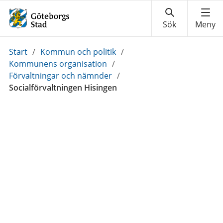
Du
Start
/
Kommun och politik
/
är
Kommunens organisation
/
här:
Förvaltningar och nämnder
/
Socialförvaltningen Hisingen