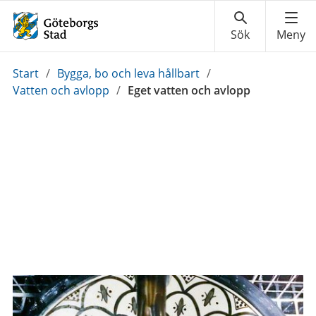
Du
Start
/
Bygga, bo och leva hållbart
/
är
Vatten och avlopp
/
Eget vatten och avlopp
här: