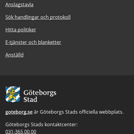
Anslagstavla
Sök handlingar och protokoll
Hitta politiker
E-tjänster och blanketter
Anställd
Avsändare:
Göteborgs
Stad
goteborg.se
är Göteborgs Stads officiella webbplats.
Göteborgs Stads kontaktcenter:
Telefonnummer
031-365 00 00