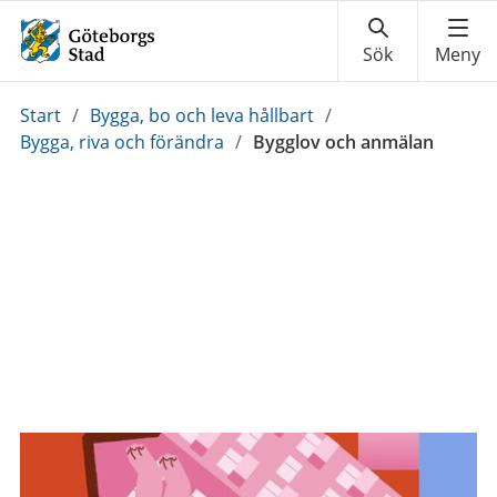
Du
Start
/
Bygga, bo och leva hållbart
/
är
Bygga, riva och förändra
/
Bygglov och anmälan
här: