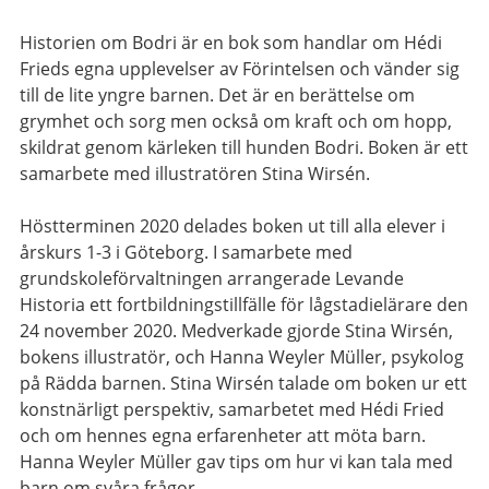
Historien om Bodri är en bok som handlar om Hédi
Frieds egna upplevelser av Förintelsen och vänder sig
till de lite yngre barnen. Det är en berättelse om
grymhet och sorg men också om kraft och om hopp,
skildrat genom kärleken till hunden Bodri. Boken är ett
samarbete med illustratören Stina Wirsén.
Höstterminen 2020 delades boken ut till alla elever i
årskurs 1-3 i Göteborg. I samarbete med
grundskoleförvaltningen arrangerade Levande
Historia ett fortbildningstillfälle för lågstadielärare den
24 november 2020. Medverkade gjorde Stina Wirsén,
bokens illustratör, och Hanna Weyler Müller, psykolog
på Rädda barnen. Stina Wirsén talade om boken ur ett
konstnärligt perspektiv, samarbetet med Hédi Fried
och om hennes egna erfarenheter att möta barn.
Hanna Weyler Müller gav tips om hur vi kan tala med
barn om svåra frågor.