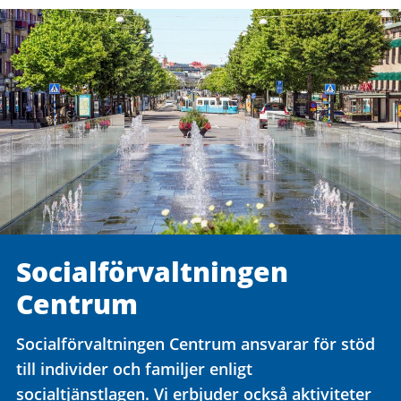
Social­förvaltningen
Centrum
Socialförvaltningen Centrum ansvarar för stöd
till individer och familjer enligt
socialtjänstlagen. Vi erbjuder också aktiviteter