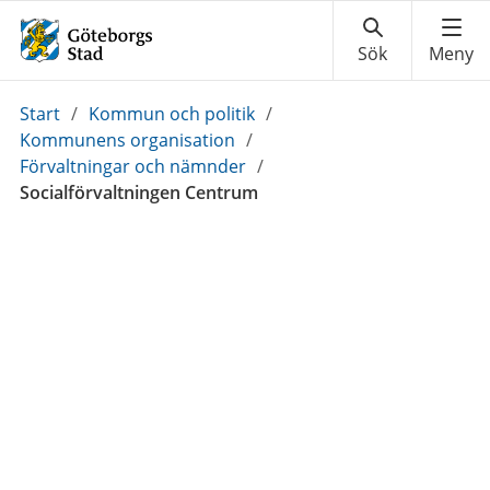
Du
Start
/
Kommun och politik
/
är
Kommunens organisation
/
här:
Förvaltningar och nämnder
/
Socialförvaltningen Centrum