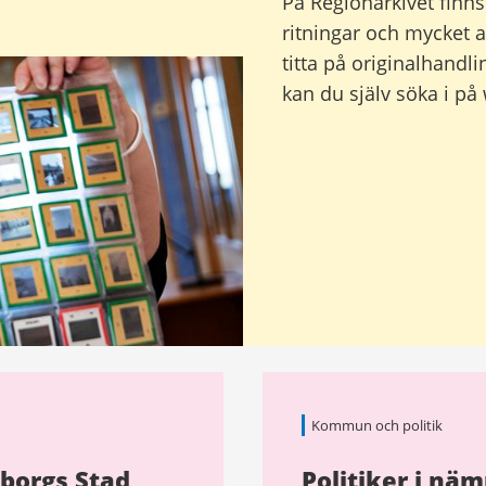
På Regionarkivet finns
ritningar och mycket a
titta på originalhandli
kan du själv söka i p
Kommun och politik
eborgs Stad
Politiker i nä