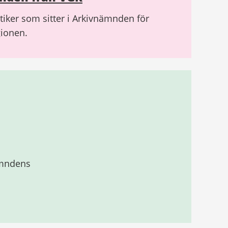
itiker som sitter i Arkivnämnden för
gionen.
ämndens