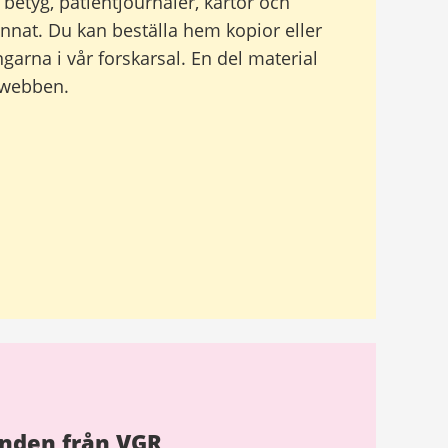
 betyg, patientjournaler, kartor och
nnat. Du kan beställa hem kopior eller
ngarna i vår forskarsal. En del material
å webben.
mnden från VGR