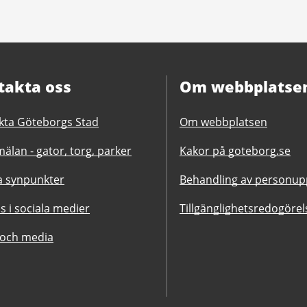
takta oss
Om webbplatse
kta Göteborgs Stad
Om webbplatsen
älan - gator, torg, parker
Kakor på goteborg.se
 synpunkter
Behandling av personupp
ss i sociala medier
Tillgänglighetsredogörel
 och media