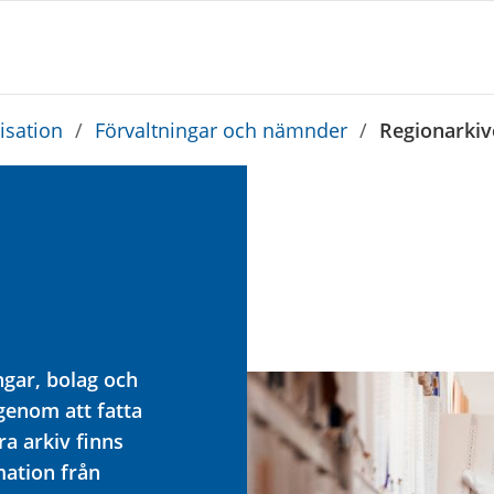
sation
/
Förvaltningar och nämnder
/
Regionarkiv
ingar, bolag och
 genom att fatta
ra arkiv finns
mation från