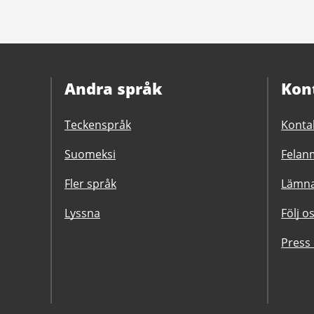
Andra språk
Kon
Teckenspråk
Konta
Suomeksi
Felanm
Fler språk
Lämna
Lyssna
Följ o
Press