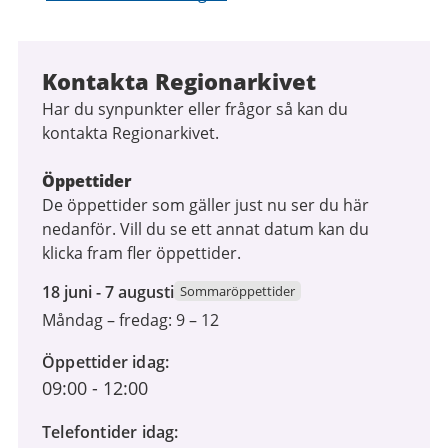
Kontakta Regionarkivet
Har du synpunkter eller frågor så kan du
kontakta Regionarkivet.
Öppettider
De öppettider som gäller just nu ser du här
nedanför. Vill du se ett annat datum kan du
klicka fram fler öppettider.
18
18 juni - 7 augusti
Sommaröppettider
juni
Måndag – fredag: 9 – 12
2026
till
Öppettider idag
7
09:00
-
12:00
augusti
Telefontider idag
2026