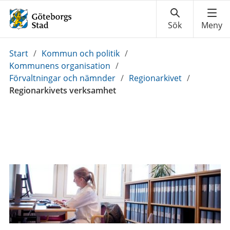
Du
Start
/
Kommun och politik
/
är
Kommunens organisation
/
här:
Förvaltningar och nämnder
/
Regionarkivet
/
Regionarkivets verksamhet