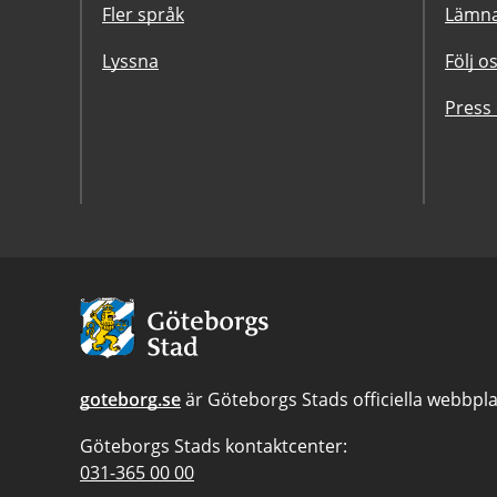
Fler språk
Lämna
Lyssna
Följ o
Press
Avsändare:
Göteborgs
Stad
goteborg.se
är Göteborgs Stads officiella webbpla
Göteborgs Stads kontaktcenter:
Telefonnummer
031-365 00 00