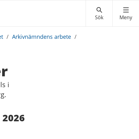
et
/
Arkivnämndens arbete
/
r
s i
g.
 2026