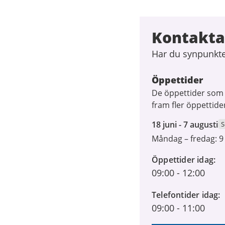
Kontakta
Har du synpunkter
Öppettider
De öppettider som g
fram fler öppettide
18
18 juni - 7 augusti
S
juni
Måndag – fredag: 9
2026
till
Öppettider idag
7
09:00
-
12:00
augusti
Telefontider idag
2026
09:00
-
11:00