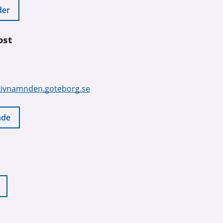
der
ost
ivnamnden.goteborg.se
nde