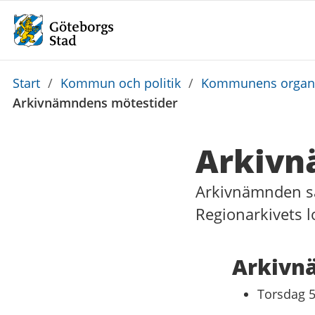
Du
Start
/
Kommun och politik
/
Kommunens organi
är
Arkivnämndens mötestider
här:
Arkivn
Arkivnämnden s
Regionarkivets l
Arkivn
Torsdag 5