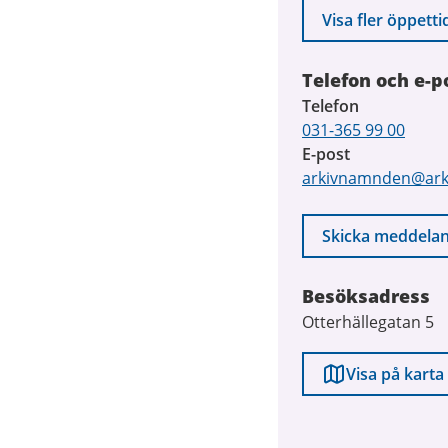
Visa fler öppetti
Telefon och e-p
Telefon
031-365 99 00
E-post
arkivnamnden@ark
Skicka meddela
Besöksadress
Otterhällegatan 5
Visa på karta