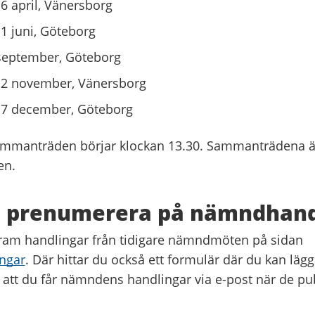
6 april, Vänersborg
1 juni, Göteborg
september, Göteborg
12 november, Vänersborg
17 december, Göteborg
manträden börjar klockan 13.30. Sammanträdena är
en.
h prenumerera på nämndhand
ram handlingar från tidigare nämndmöten på sidan
ngar
. Där hittar du också ett formulär där du kan lägga
 att du får nämndens handlingar via e-post när de pu