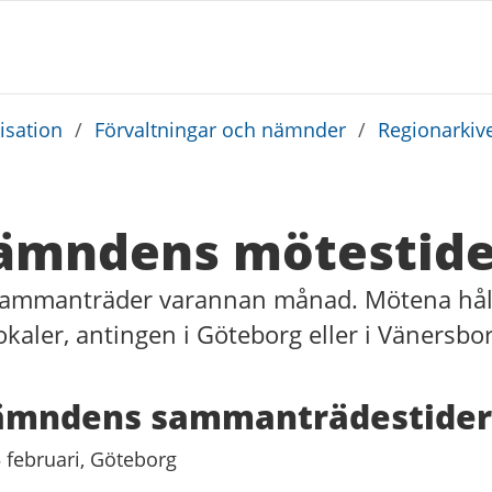
sation
/
Förvaltningar och nämnder
/
Regionarkiv
ämndens mötestide
ammanträder varannan månad. Mötena håll
okaler, antingen i Göteborg eller i Vänersbor
ämndens sammanträdestider
 februari, Göteborg