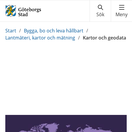
Du
Start
/
Bygga, bo och leva hållbart
/
är
Lantmäteri, kartor och mätning
/
Kartor och geodata
här: