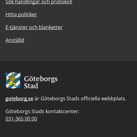
Sök handlingar och protokoll
Hitta politiker
E-tjänster och blanketter
Anställd
Avsändare:
Göteborgs
Stad
goteborg.se
är Göteborgs Stads officiella webbplats.
Göteborgs Stads kontaktcenter:
Telefonnummer
031-365 00 00
till
Göteborgs