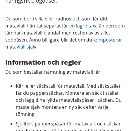
näringsrik biogödsel.
Du som bor i villa eller radhus och som får ditt
matavfall hämtat separat får
en lägre taxa
än den som
lämnar matavfall blandat med resten av avfallet i
soppåsen. Ännu billigare blir det om du
komposterar
matavfall själv
.
Information och regler
Du som beställer hämtning av matavfall får:
Kärl eller säckställ för matavfall. Med säckstället
får du papperssäckar. Montera en säck i stället
och lägg dina fyllda matavfallspåsar i säcken. Du
måste själv montera en ny säck efter varje
tömning.
Sjuliters papperspåsar för matavfall, och säckar
om du har säckställ, som delas ut två gånger om