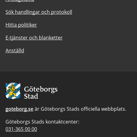
Sök handlingar och protokoll
Hitta politiker
E-tjänster och blanketter
Anställd
Avsändare:
Göteborgs
Stad
goteborg.se
är Göteborgs Stads officiella webbplats.
Göteborgs Stads kontaktcenter:
Telefonnummer
031-365 00 00
till