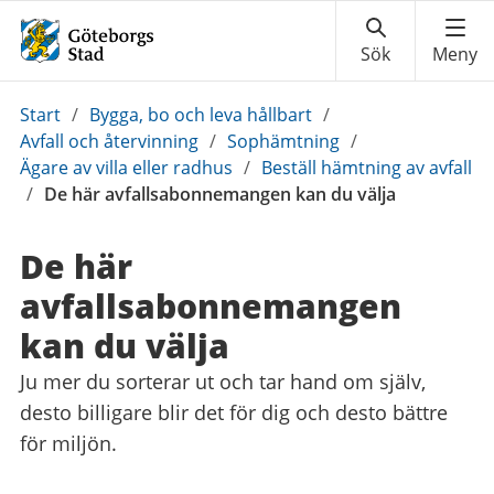
Du
Start
/
Bygga, bo och leva hållbart
/
är
Avfall och återvinning
/
Sophämtning
/
här:
Ägare av villa eller radhus
/
Beställ hämtning av avfall
/
De här avfallsabonnemangen kan du välja
De här
avfallsabonnemangen
kan du välja
Ju mer du sorterar ut och tar hand om själv,
desto billigare blir det för dig och desto bättre
för miljön.