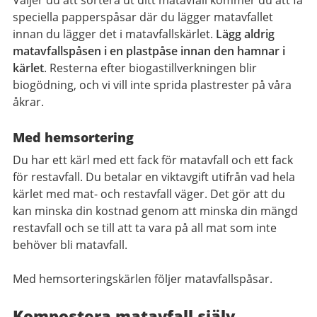
Väljer du att sortera ut ditt matavfall kommer du att få
speciella papperspåsar där du lägger matavfallet
innan du lägger det i matavfallskärlet.
Lägg aldrig
matavfallspåsen i en plastpåse innan den hamnar i
kärlet
. Resterna efter biogastillverkningen blir
biogödning, och vi vill inte sprida plastrester på våra
åkrar.
Med hemsortering
Du har ett kärl med ett fack för matavfall och ett fack
för restavfall. Du betalar en viktavgift utifrån vad hela
kärlet med mat- och restavfall väger. Det gör att du
kan minska din kostnad genom att minska din mängd
restavfall och se till att ta vara på all mat som inte
behöver bli matavfall.
Med hemsorteringskärlen följer matavfallspåsar.
Kompostera matavfall själv