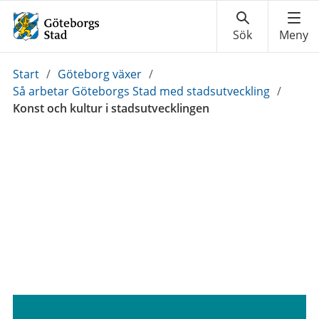
Du
Start
/
Göteborg växer
/
är
Så arbetar Göteborgs Stad med stadsutveckling
/
här:
Konst och kultur i stadsutvecklingen