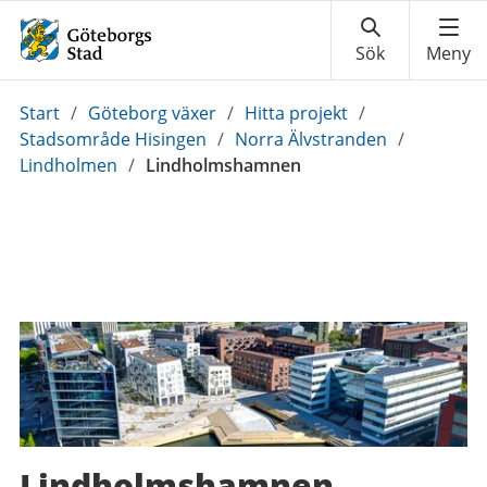
Du
Start
/
Göteborg växer
/
Hitta projekt
/
är
Stadsområde Hisingen
/
Norra Älvstranden
/
här:
Lindholmen
/
Lindholmshamnen
Lindholmshamnen