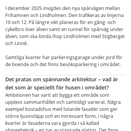
I december 2025 invigdes den nya spårvägen mellan
Frihamnen och Lindholmen. Den trafikeras av linjerna
10 och 12. På längre sikt planeras för en gång- och
cykelbro över älven samt en tunnel för spårväg under
älven, som ska binda ihop Lindholmen med Stigberget
och Linné.
Samtliga kvarter har parkeringsgarage under jord för
de boende och det finns besöksparkering i området.
Det pratas om spännande arkitektur – vad är
det som är speciellt för husen i området?
Ambitionen har varit att bygga ett område som
upplevs sammanhållet och samtidigt varierat. Några
exempel bostadshus med lutande fasader som ger
större ljusinsläpp och en intressant form, i några
kvarter är fasaderna vara gjorda i så kallad
shingelteknik – en typ av stansade plattor. Det finns