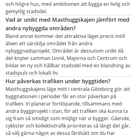
och högre hus, med ambitionen att bygga en livlig och
gemytlig stadsdel.
Vad är unikt med Masthuggskajen jämfört med
andra nybyggda områden?
Bland annat kommer det attraktiva läget precis intill
älven att särskilja området från andra
nybyggnadsprojekt. Området är dessutom unikt då
det knyter samman Linné, Majorna och Centrum och
bildar en ny och hållbar stadsdel med en blandning av
stadspuls och lokalt liv.
Hur påverkas trafiken under byggtiden?
Masthuggskajens läge mitt i centrala Göteborg gör att
byggnationen i perioder får en stor påverkan på
trafiken. Vi planerar fortlöpande, tillsammans med
andra byggprojekt i stan, för att trafiken ska kunna ta
sig fram så smidigt som möjligt när vi bygger. Gående,
cyklister och kollektivtrafik prioriteras så långt det går,
så välj gärna något av dessa färdsätt om du har