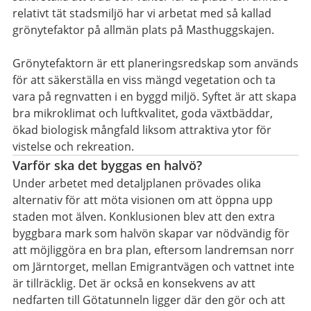
relativt tät stadsmiljö har vi arbetat med så kallad
grönytefaktor på allmän plats på Masthuggskajen.
Grönytefaktorn är ett planeringsredskap som används
för att säkerställa en viss mängd vegetation och ta
vara på regnvatten i en byggd miljö. Syftet är att skapa
bra mikroklimat och luftkvalitet, goda växtbäddar,
ökad biologisk mångfald liksom attraktiva ytor för
vistelse och rekreation.
Varför ska det byggas en halvö?
Under arbetet med detaljplanen prövades olika
alternativ för att möta visionen om att öppna upp
staden mot älven. Konklusionen blev att den extra
byggbara mark som halvön skapar var nödvändig för
att möjliggöra en bra plan, eftersom landremsan norr
om Järntorget, mellan Emigrantvägen och vattnet inte
är tillräcklig. Det är också en konsekvens av att
nedfarten till Götatunneln ligger där den gör och att