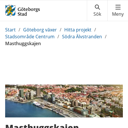
Du
Start
/
Göteborg växer
/
Hitta projekt
/
är
Stadsområde Centrum
/
Södra Älvstranden
/
här:
Masthuggskajen
Masthuggskajen