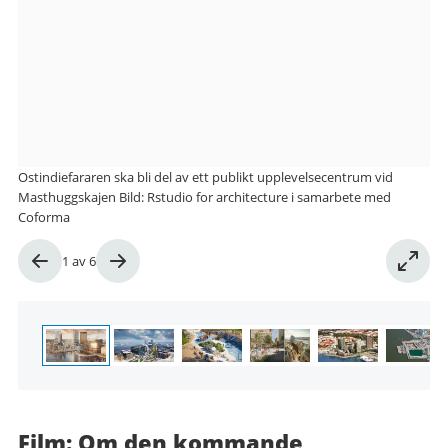
Ostindiefararen ska bli del av ett publikt upplevelsecentrum vid
Masthuggskajen Bild: Rstudio for architecture i samarbete med
Coforma
Bild
1
av
6
1
av
6
Film: Om den kommande