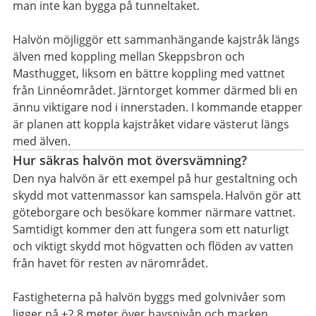
man inte kan bygga på tunneltaket.
Halvön möjliggör ett sammanhängande kajstråk längs
älven med koppling mellan Skeppsbron och
Masthugget, liksom en bättre koppling med vattnet
från Linnéområdet. Järntorget kommer därmed bli en
ännu viktigare nod i innerstaden. I kommande etapper
är planen att koppla kajstråket vidare västerut längs
med älven.
Hur säkras halvön mot översvämning?
Den nya halvön är ett exempel på hur gestaltning och
skydd mot vattenmassor kan samspela. Halvön gör att
göteborgare och besökare kommer närmare vattnet.
Samtidigt kommer den att fungera som ett naturligt
och viktigt skydd mot högvatten och flöden av vatten
från havet för resten av närområdet.
Fastigheterna på halvön byggs med golvnivåer som
ligger på +2,8 meter över havsnivån och marken