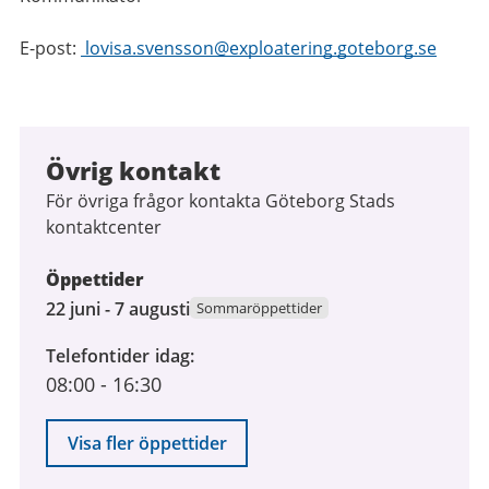
E-post:
lovisa.svensson@exploatering.goteborg.se
Övrig kontakt
För övriga frågor kontakta Göteborg Stads
kontaktcenter
Öppettider
22
22 juni - 7 augusti
Sommaröppettider
juni
Telefontider idag
2026
08:00
-
16:30
till
7
augusti
Visa fler öppettider
2026