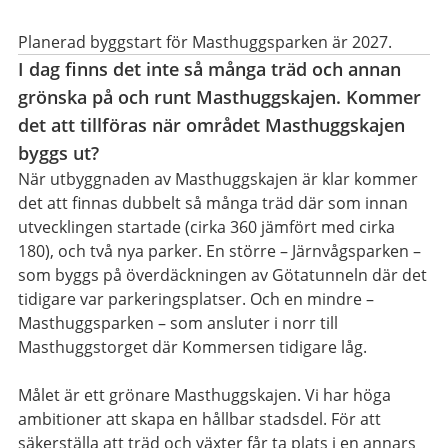
Planerad byggstart för Masthuggsparken är 2027.
I dag finns det inte så många träd och annan
grönska på och runt Masthuggskajen. Kommer
det att tillföras när området Masthuggskajen
byggs ut?
När utbyggnaden av Masthuggskajen är klar kommer
det att finnas dubbelt så många träd där som innan
utvecklingen startade (cirka 360 jämfört med cirka
180), och två nya parker. En större – Järnvågsparken –
som byggs på överdäckningen av Götatunneln där det
tidigare var parkeringsplatser. Och en mindre –
Masthuggsparken – som ansluter i norr till
Masthuggstorget där Kommersen tidigare låg.
Målet är ett grönare Masthuggskajen. Vi har höga
ambitioner att skapa en hållbar stadsdel. För att
säkerställa att träd och växter får ta plats i en annars