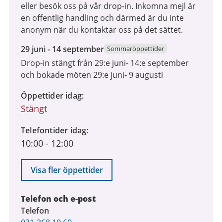
eller besök oss på vår drop-in. Inkomna mejl är
en offentlig handling och därmed är du inte
anonym när du kontaktar oss på det sättet.
29
29 juni - 14 september
Sommaröppettider
juni
Drop-in stängt från 29:e juni- 14:e september
2026
och bokade möten 29:e juni- 9 augusti
till
14
Öppettider idag
september
Stängt
2026
Telefontider idag
10:00
-
12:00
Visa fler öppettider
Telefon och e-post
Telefon