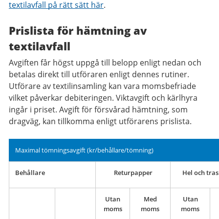
textilavfall på rätt sätt här
.
Prislista för hämtning av
textilavfall
Avgiften får högst uppgå till belopp enligt nedan och
betalas direkt till utföraren enligt dennes rutiner.
Utförare av textilinsamling kan vara momsbefriade
vilket påverkar debiteringen. Viktavgift och kärlhyra
ingår i priset. Avgift för försvårad hämtning, som
dragväg, kan tillkomma enligt utförarens prislista.
Maximal tömningsavgift (kr/behållare/tömning)
Behållare
Returpapper
Hel och trasi
Utan
Med
Utan
moms
moms
moms