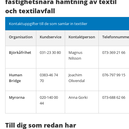
fastighetsnära hämtning av textil
och textilavfall
Kontaktuppgifter till de som samlar in textilier
Organisation
Kundservice
Kontaktperson
Telefonnumme
Björkåfrihet
031-23 30 80
Magnus
073-369 21 66
Nilsson
Human
0383-46 74
Joachim
076-797 99 15
Bridge
70
Olivendal
Myrorna
020-140 00
Anna Gorki
073-688 62 66
44
Till dig som redan har