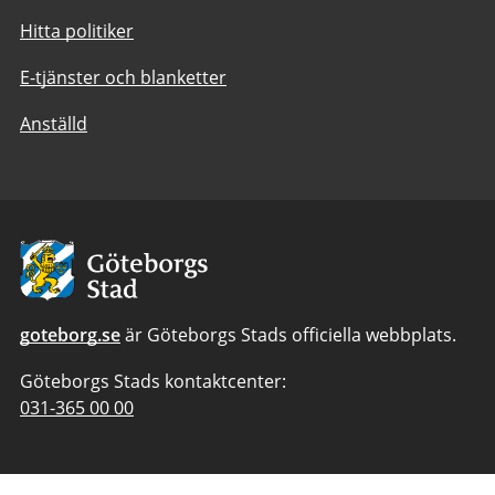
Hitta politiker
E-tjänster och blanketter
Anställd
Avsändare:
Göteborgs
Stad
goteborg.se
är Göteborgs Stads officiella webbplats.
Göteborgs Stads kontaktcenter:
Telefonnummer
031-365 00 00
till
Göteborgs
Stads