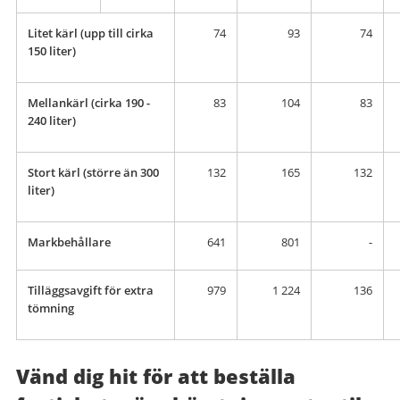
Litet kärl (upp till cirka
74
93
74
150 liter)
Mellankärl (cirka 190 -
83
104
83
240 liter)
Stort kärl (större än 300
132
165
132
liter)
Markbehållare
641
801
-
Tilläggsavgift för extra
979
1 224
136
tömning
Vänd dig hit för att beställa