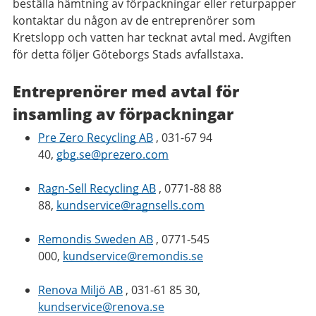
beställa hämtning av förpackningar eller returpapper
kontaktar du någon av de entreprenörer som
Kretslopp och vatten har tecknat avtal med. Avgiften
för detta följer Göteborgs Stads avfallstaxa.
Entreprenörer med avtal för
insamling av förpackningar
Pre Zero Recycling AB
, 031-67 94
40,
gbg.se@prezero.com
Ragn-Sell Recycling AB
, 0771-88 88
88,
kundservice@ragnsells.com
Remondis Sweden AB
, 0771-545
000,
kundservice@remondis.se
Renova Miljö AB
, 031-61 85 30,
kundservice@renova.se