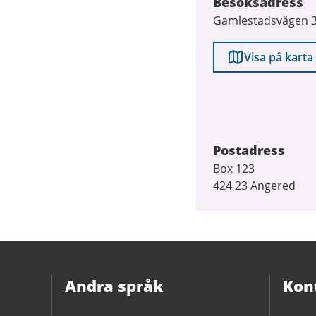
Besöksadress
Gamlestadsvägen 
Visa på karta
Postadress
Box 123
424 23 Angered
Andra språk
Kon