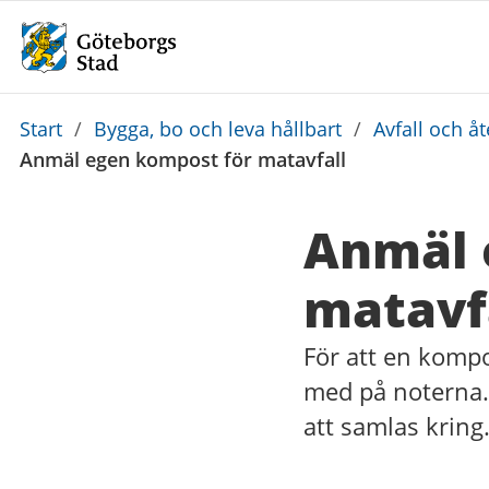
Du
Start
/
Bygga, bo och leva hållbart
/
Avfall och å
är
Anmäl egen kompost för matavfall
här:
Anmäl 
matavf
För att en kompo
med på noterna.
att samlas kring