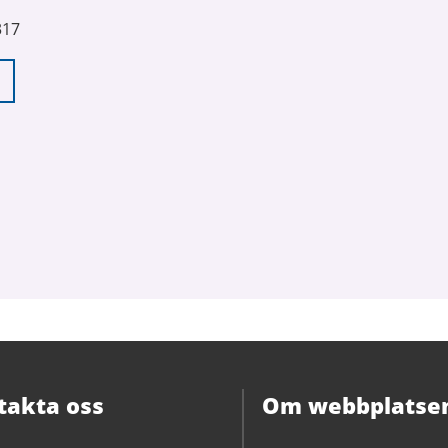
317
takta oss
Om webbplatse