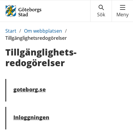
Du
Start
/
Om webbplatsen
/
är
Tillgänglighetsredogörelser
här:
Tillgänglighets­
redogörelser
goteborg.se
Inloggningen