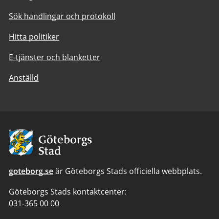
Sök handlingar och protokoll
Hitta politiker
E-tjänster och blanketter
Anställd
Avsändare:
Göteborgs
Stad
goteborg.se
är Göteborgs Stads officiella webbplats.
Göteborgs Stads kontaktcenter:
Telefonnummer
031-365 00 00
till