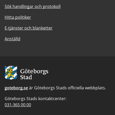
Sök handlingar och protokoll
Hitta politiker
E-tjänster och blanketter
Anställd
Avsändare:
Göteborgs
Stad
goteborg.se
är Göteborgs Stads officiella webbplats.
Göteborgs Stads kontaktcenter:
Telefonnummer
031-365 00 00
till