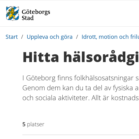
Du
Start
/
Uppleva och göra
/
Idrott, motion och frilu
är
Hitta hälsorådg
här:
I Göteborg finns folkhälsosatsningar 
Genom dem kan du ta del av fysiska akt
och sociala aktiviteter. Allt är kostnadsf
5
platser