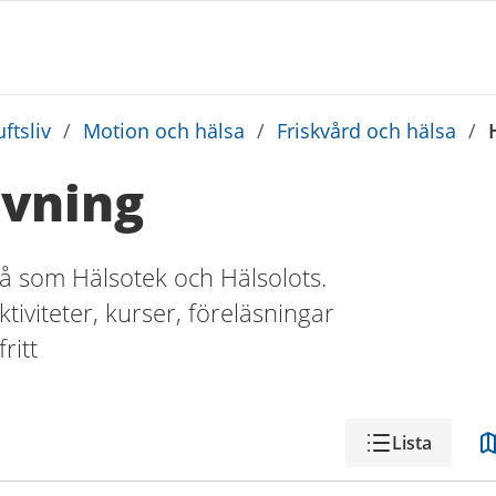
ftsliv
/
Motion och hälsa
/
Friskvård och hälsa
/
ivning
så som Hälsotek och Hälsolots.
iviteter, kurser, föreläsningar
ritt
Lista