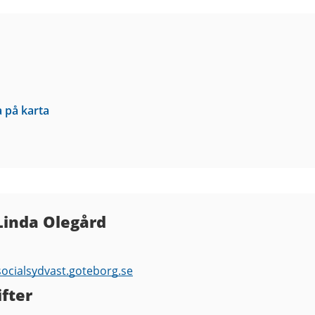
a på karta
Linda Olegård
socialsydvast.goteborg.se
fter