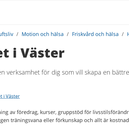
ftsliv
/
Motion och hälsa
/
Friskvård och hälsa
/
t i Väster
en verksamhet för dig som vill skapa en bättr
t i Väster
g av föredrag, kurser, gruppstöd för livsstilsföränd
ingen träningsvana eller förkunskap och allt är kostnads