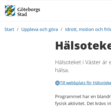
Du
Start
/
Uppleva och göra
/
Idrott, motion och frilu
är
Hälsoteke
här:
Hälsoteket i Väster är 
hälsa.
Till webbplats för Hälsoteke
Programmet har en blandnin
fysisk aktivitet. Det krävs 