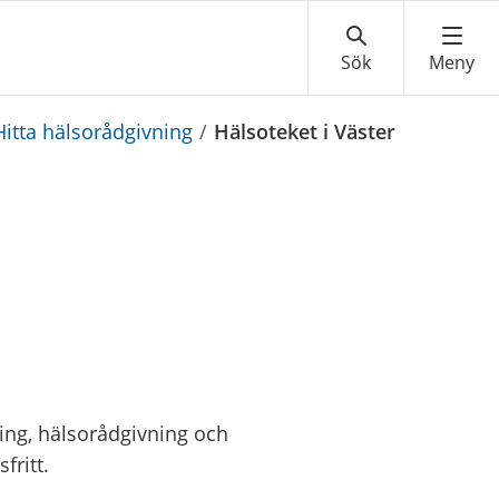
Hitta hälsorådgivning
/
Hälsoteket i Väster
e
ring, hälsorådgivning och
fritt.