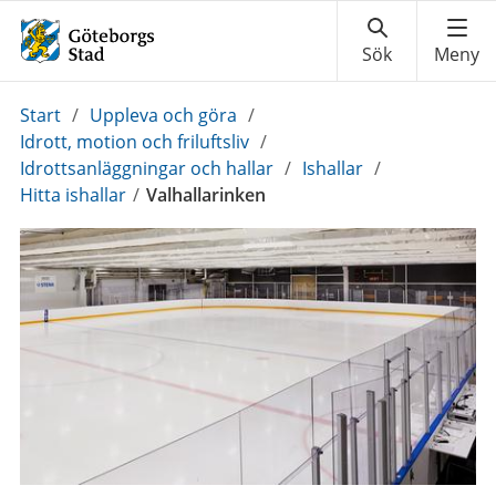
Du
Start
/
Uppleva och göra
/
är
Idrott, motion och friluftsliv
/
här:
Idrottsanläggningar och hallar
/
Ishallar
/
Hitta ishallar
/
Valhallarinken