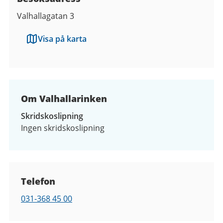
Valhallagatan 3
Visa på karta
Om Valhallarinken
Skridskoslipning
Ingen skridskoslipning
Kontaktuppgifter
Telefon
Telefon
031-368 45 00