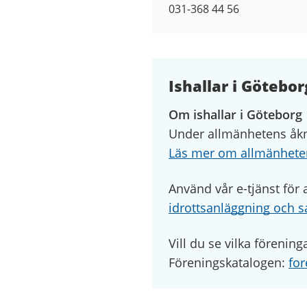
031-368 44 56
Ishallar i Götebor
Om ishallar i Göteborg
Under allmänhetens åkni
Läs mer om allmänhete
Använd vår e-tjänst för a
idrottsanläggning och s
Vill du se vilka förenin
Föreningskatalogen:
for