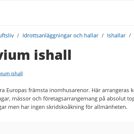
ftsliv
/
Idrottsanläggningar och hallar
/
Ishallar
/
ium ishall
vium ishall
ra Europas främsta inomhusarenor. Här arrangeras k
ngar, mässor och företagsarrangemang på absolut to
ingar men har ingen skridskoåkning för allmänheten.