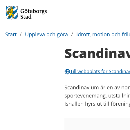
Du
Start
/
Uppleva och göra
/
Idrott, motion och frilu
är
Scandinav
här:
Till webbplats för Scandina
Scandinavium är en av nor
sportevenemang, utställni
Ishallen hyrs ut till fören