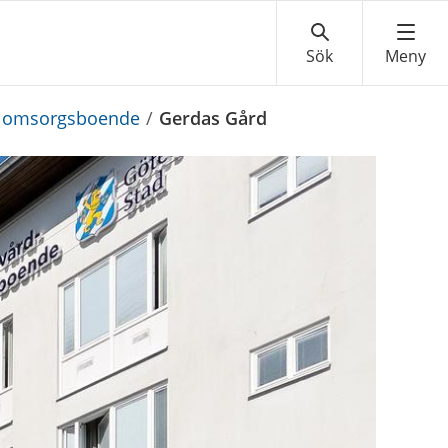
ch omsorgsboende
/
Gerdas Gård