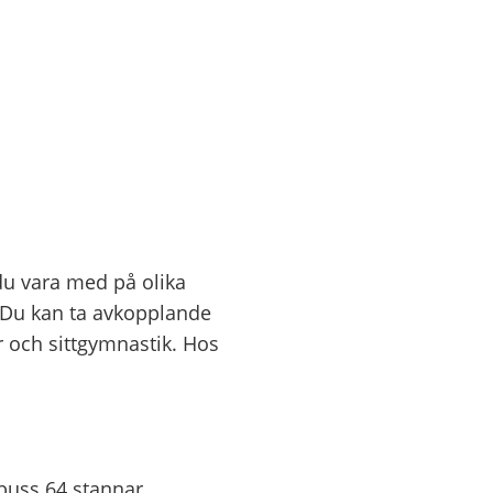
du vara med på olika
 Du kan ta avkopplande
 och sittgymnastik. Hos
buss 64 stannar.