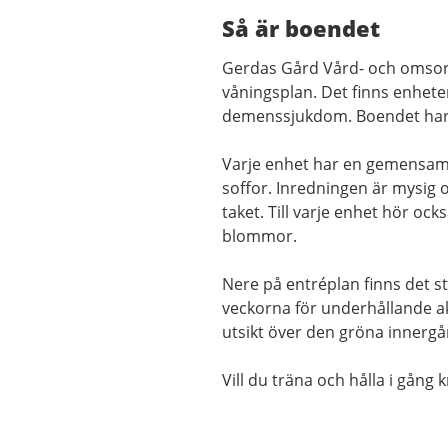
Så är boendet
Gerdas Gård V
ård- och oms
våningsplan. Det finns enhet
demenssjukdom. Boendet har
Varje enhet har en gemensam
soffor. Inredningen är mysig o
taket. Till varje enhet hör oc
blommor.
Nere på entréplan finns det s
veckorna för underhållande ak
utsikt över den gröna innergå
Vill du träna och hålla i gång 