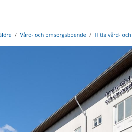
äldre
/
Vård- och omsorgsboende
/
Hitta vård- o