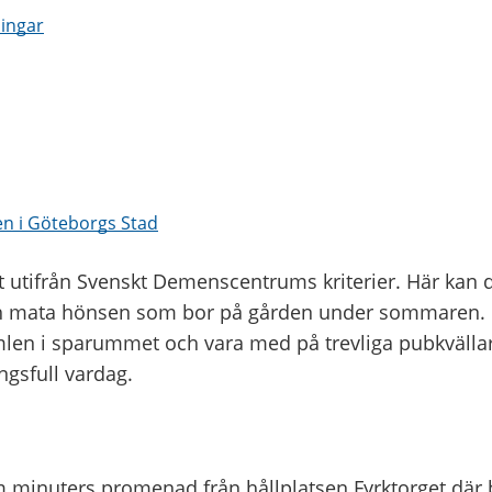
ingar
n i Göteborgs Stad
 utifrån Svenskt Demenscentrums kriterier. Här kan 
 och mata hönsen som bor på gården under sommaren.
len i sparummet och vara med på trevliga pubkvällar
ngsfull vardag.
m minuters promenad från hållplatsen Fyrktorget där 