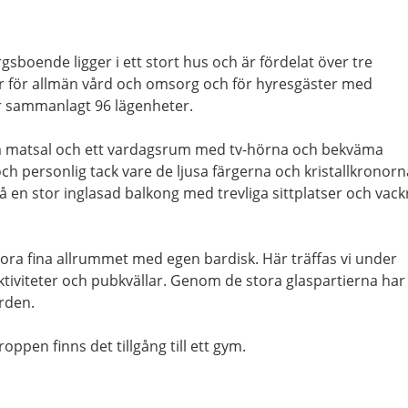
orgsboende
ligger i ett stort hus och är fördelat över tre
er för allmän vård och omsorg och för hyresgäster med
 sammanlagt 96 lägenheter.
 matsal och ett vardagsrum med tv-hörna och bekväma
ch personlig tack vare de ljusa färgerna och kristallkronorn
kså en stor inglasad balkong med trevliga sittplatser och vack
tora fina allrummet med egen bardisk. Här träffas vi under
tiviteter och pubkvällar. Genom de stora glaspartierna har
rden.
kroppen finns det tillgång till ett gym.