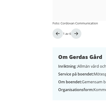
Foto: Cordovan Communication
Bild
1
av
6
1
av
6
Om Gerdas Gård
Inriktning
Allmän vård oc
Service på boendet
Mötesp
Om boendet
Gemensam b
Organisationsform
Kommu