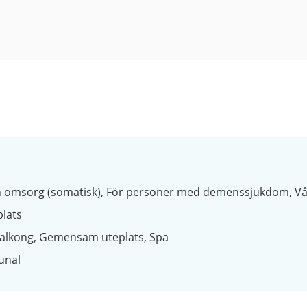
h omsorg (somatisk)
För personer med demenssjukdom
Vå
lats
alkong
Gemensam uteplats
Spa
nal