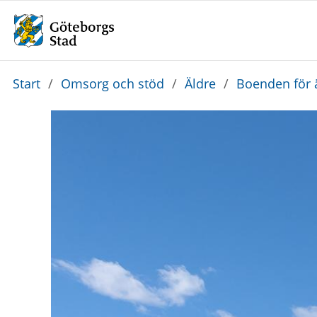
Du
Start
/
Omsorg och stöd
/
Äldre
/
Boenden för 
är
här: