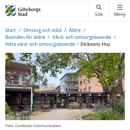
Du
Start
/
Omsorg och stöd
/
Äldre
/
är
Boenden för äldre
/
Vård- och omsorgsboende
/
här:
Hitta vård- och omsorgsboende
/
Dicksons Hus
Foto: Cordovan Communication