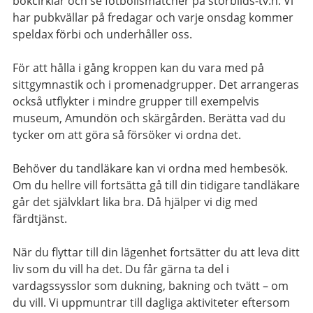
bokcirklar och se fotbollsmatcher på storbilds-tv:n. Vi
har pubkvällar på fredagar och varje onsdag kommer
speldax förbi och underhåller oss.
För att hålla i gång kroppen kan du vara med på
sittgymnastik och i promenadgrupper. Det arrangeras
också utflykter i mindre grupper till exempelvis
museum, Amundön och skärgården. Berätta vad du
tycker om att göra så försöker vi ordna det.
Behöver du tandläkare kan vi ordna med hembesök.
Om du hellre vill fortsätta gå till din tidigare tandläkare
går det självklart lika bra. Då hjälper vi dig med
färdtjänst.
När du flyttar till din lägenhet fortsätter du att leva ditt
liv som du vill ha det. Du får gärna ta del i
vardagssysslor som dukning, bakning och tvätt – om
du vill. Vi uppmuntrar till dagliga aktiviteter eftersom