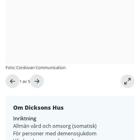
från
Dicksons
Hus
Foto: Cordovan Communication
Bild
1
av
5
1
av
5
Om Dicksons Hus
Inriktning
Allmän vård och omsorg (somatisk)
För personer med demenssjukdom