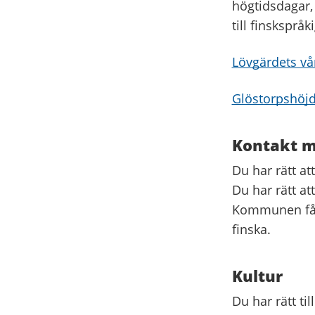
högtidsdagar,
till finskspr
Lövgärdets v
Glöstorpshöj
Kontakt 
Du har rätt at
Du har rätt at
Kommunen får 
finska.
Kultur
Du har rätt ti