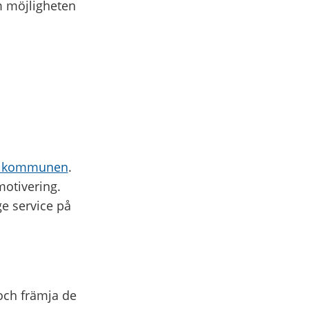
m möjligheten
d kommunen
.
motivering.
e service på
 och främja de