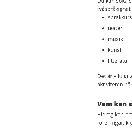
Du kan söka st
tvåspråkighet 
språkkurs
teater
musik
konst
litteratur
Det är viktigt
aktiviteten når
Vem kan s
Bidrag kan bev
föreningar, kl