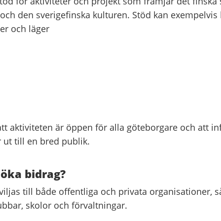
öd för aktiviteter och projekt som främjar det finska 
och den sverigefinska kulturen. Stöd kan exempelvis b
er och läger
 att aktiviteten är öppen för alla göteborgare och att 
 ut till en bred publik.
öka bidrag?
iljas till både offentliga och privata organisationer,
ubbar, skolor och förvaltningar.