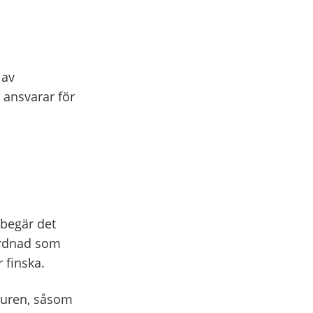
 av
 ansvarar för
begär det
vårdnad som
 finska.
lturen, såsom