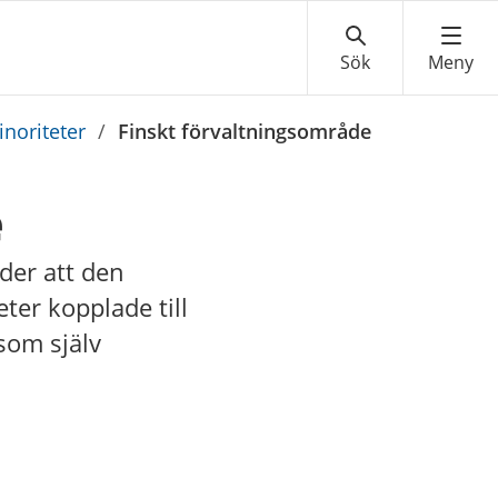
inoriteter
/
Finskt förvaltningsområde
e
yder att den
ter kopplade till
som själv