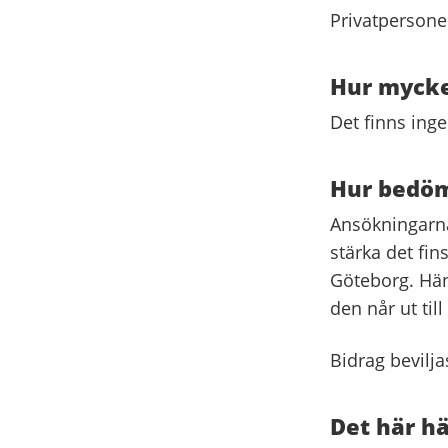
Privatpersone
Hur mycke
Det finns ing
Hur bedöm
Ansökningarna 
stärka det fin
Göteborg. Häns
den når ut til
Bidrag bevilja
Det här h