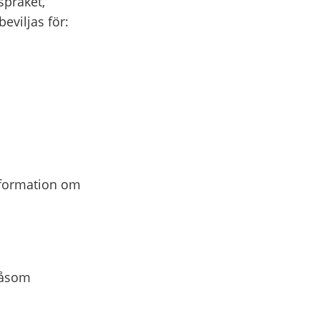
språket,
eviljas för:
information om
 såsom