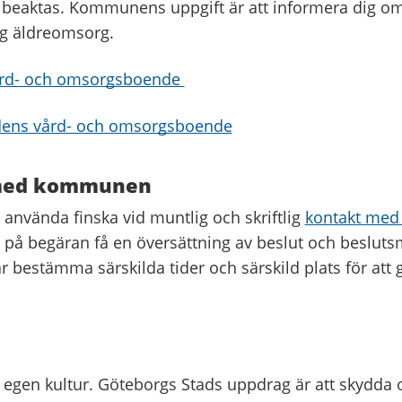
 beaktas. Kommunens uppgift är att informera dig o
åkig äldreomsorg.
ård- och omsorgsboende
dens vård- och omsorgsboende
med kommunen
t använda finska vid muntlig och skriftlig
kontakt me
t på begäran få en översättning av beslut och besluts
bestämma särskilda tider och särskild plats för att g
ll egen kultur. Göteborgs Stads uppdrag är att skydda