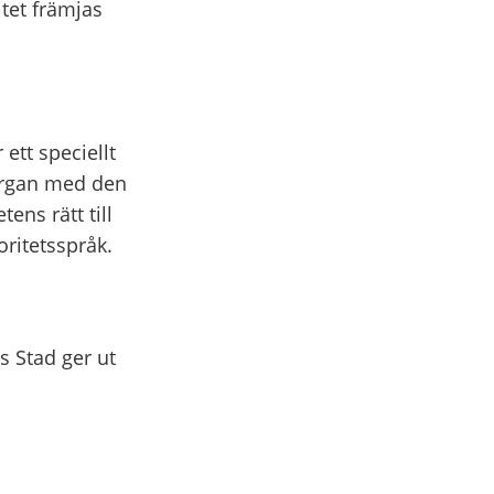
itet främjas
 ett speciellt
organ med den
ens rätt till
oritetsspråk.
s Stad ger ut