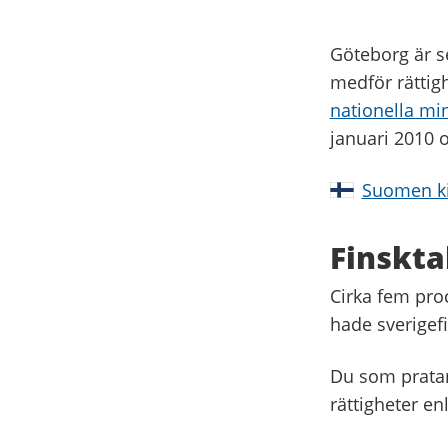
Göteborg är s
medför rättigh
nationella mi
januari 2010 o
Suomen ki
Finskta
Cirka fem pro
hade sverigef
Du som pratar 
rättigheter en