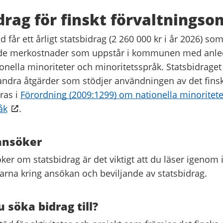
drag för finskt förvaltnings
 får ett årligt statsbidrag (2 260 000 kr i år 2026) so
l de merkostnader som uppstår i kommunen med anle
onella minoriteter och minoritetsspråk. Statsbidraget
 andra åtgärder som stödjer användningen av det finsk
ras i
Förordning (2009:1299) om nationella minoritet
åk
.
ansöker
ker om statsbidrag är det viktigt att du läser igenom
arna kring ansökan och beviljande av statsbidrag.
 söka bidrag till?