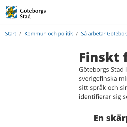
Du
Start
/
Kommun och politik
/
Så arbetar Götebo
är
här:
Finskt
Göteborgs Stad i
sverigefinska mi
sitt språk och s
identifierar sig
En skär