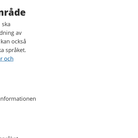
område
m ska
dning av
 kan också
a språket.
er och
 informationen