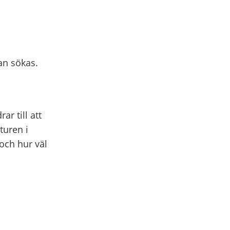
an sökas.
r till att
turen i
 och hur väl