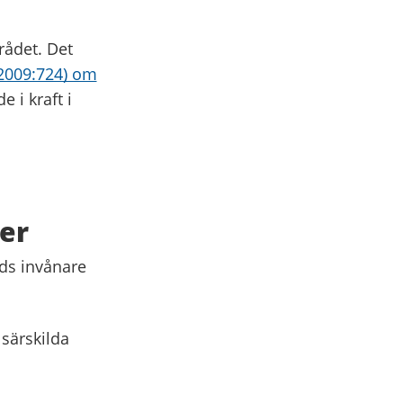
rådet. Det
2009:724) om
e i kraft i
er
ads invånare
 särskilda