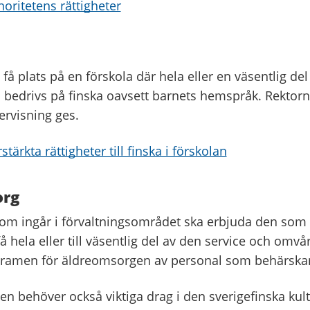
oritetens rättigheter
t få plats på en förskola där hela eller en väsentlig del
bedrivs på finska oavsett barnets hemspråk. Rektorn
ervisning ges.
tärkta rättigheter till finska i förskolan
org
 ingår i förvaltningsområdet ska erbjuda den som 
få hela eller till väsentlig del av den service och om
ramen för äldreomsorgen av personal som behärskar
en behöver också viktiga drag i den sverigefinska ku