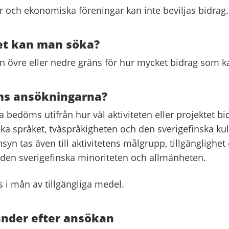
r och ekonomiska föreningar kan inte beviljas bidrag.
t kan man söka?
en övre eller nedre gräns för hur mycket bidrag som k
s ansökningarna?
bedöms utifrån hur väl aktiviteten eller projektet bidra
ska språket, tvåspråkigheten och den sverigefinska kul
yn tas även till aktivitetens målgrupp, tillgänglighet
l den sverigefinska minoriteten och allmänheten.
s i mån av tillgängliga medel.
änder efter ansökan