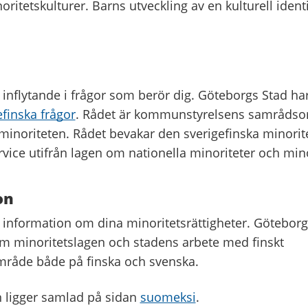
oritetskulturer. Barns utveckling av en kulturell ident
ll inflytande i frågor som berör dig. Göteborgs Stad har
efinska frågor
. Rådet är kommunstyrelsens samråds
minoriteten. Rådet bevakar den sverigefinska minoritet
ice utifrån lagen om nationella minoriteter och min
on
ll information om dina minoritetsrättigheter. Göteborg
m minoritetslagen och stadens arbete med finskt
mråde både på finska och svenska.
 ligger samlad på sidan
suomeksi
.