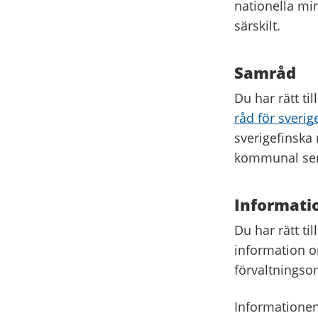
nationella min
särskilt.
Samråd
Du har rätt ti
råd för sverig
sverigefinska 
kommunal serv
Informati
Du har rätt ti
information o
förvaltningso
Informationen