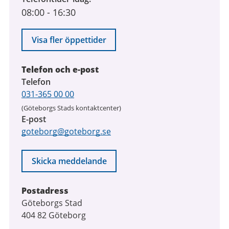
08:00
-
16:30
till
7
augusti
Visa fler öppettider
2026
Telefon och e-post
Telefon
031-365 00 00
(Göteborgs Stads kontaktcenter)
E-post
goteborg@goteborg.se
Skicka meddelande
Postadress
Göteborgs Stad
404 82 Göteborg