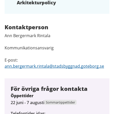
Arkitekturpolicy
Kontaktperson
Ann Bergermark Rintala
Kommunikationsansvarig
E-post:
ann.bergermark.rintala@stadsbyggnad.goteborg.se
För övriga frågor kontakta
Öppettider
22
22 juni - 7 augusti
Sommaröppettider
juni
Telefontider idag
2026