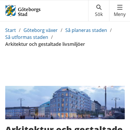
Du
Start
/
Göteborg växer
/
Så planeras staden
/
är
Så utformas staden
/
här:
Arkitektur och gestaltade livsmiljöer
Arkitektur och gestaltade