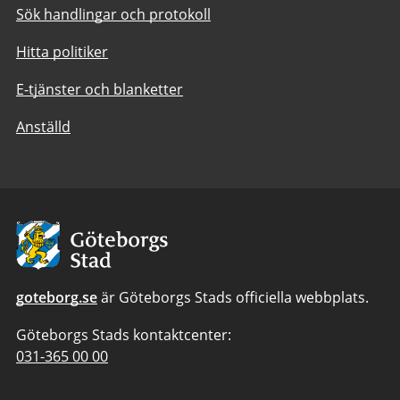
Sök handlingar och protokoll
Hitta politiker
E-tjänster och blanketter
Anställd
Avsändare:
Göteborgs
Stad
goteborg.se
är Göteborgs Stads officiella webbplats.
Göteborgs Stads kontaktcenter:
Telefonnummer
031-365 00 00
till
Göteborgs